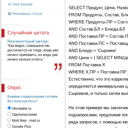
Наш баннер
SELECT Продукт, Цена, Назва
Рекламные статьи
FROM Продукты, Состав, Блю
WHERE Продукты.ПР = Сост
AND Состав.БЛ = Блюда.БЛ
Случайная цитата
AND Поставки.ПР = Состав.
Неизвестный автор:
AND Поставки.ПС = Поставщ
"Как видно, совершенство
достигается не тогда, когда уже
AND Блюдо = 'Сырники'
нечего прибавить, но когда уже
AND Цена = ( SELECT MIN(Це
ничего нельзя отнять."
FROM Поставки X
WHERE X.ПР = Поставки.ПР )
Естественно, что это коррел
определяется минимальная це
Опрос
Сырников, и только затем вы
Какими социальными сетями
Вы пользуетесь?
На этом примере мы закончи
Vkontakte.ru
подзапросами, предложив поп
Одноклассники
Мой Мир - mail.ru
ряда запросов, с помощью ме
Google Plus