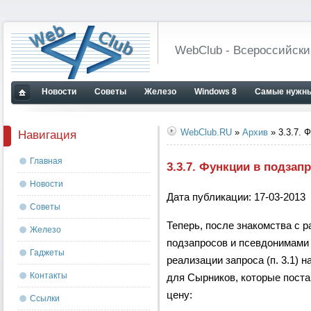
WebClub - Всероссийски
Новости
Советы
Железо
Windows 8
Самые нужны
Главная
страница
WebClub.RU
»
Архив
» 3.3.7. 
Навигация
Главная
3.3.7. Функции в подзап
Новости
Дата публикации: 17-03-2013
Советы
Теперь, после знакомства с
Железо
подзапросов и псевдонимами 
Гаджеты
реализации запроса (п. 3.1) 
Контакты
для Сырников, которые пост
цену:
Ссылки