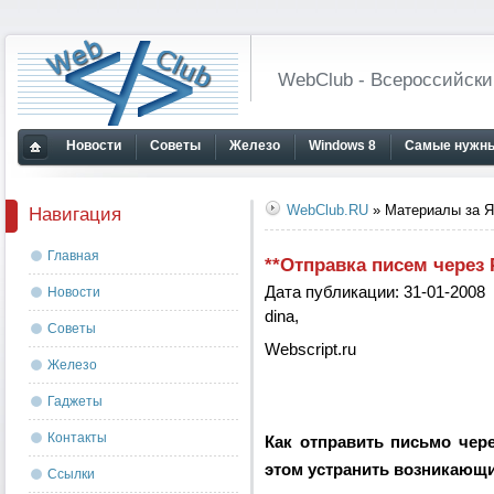
WebClub - Всероссийски
Новости
Советы
Железо
Windows 8
Самые нужны
Главная
страница
WebClub.RU
» Материалы за Я
Навигация
Главная
**Отправка писем через
Дата публикации: 31-01-2008
Новости
dina,
Советы
Webscript.ru
Железо
Гаджеты
Контакты
Как отправить письмо чер
этом устранить возникающ
Ссылки