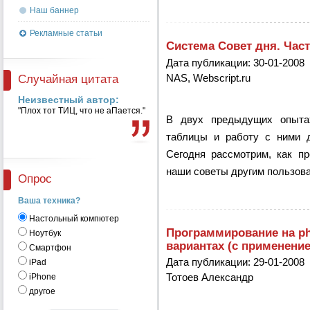
Наш баннер
Рекламные статьи
Система Совет дня. Част
Дата публикации: 30-01-2008
Случайная цитата
NAS
,
Webscript.ru
Неизвестный автор:
"Плох тот ТИЦ, что не аПается."
В двух предыдущих опытах
таблицы и работу с ними д
Сегодня рассмотрим, как пр
наши советы другим пользова
Опрос
Ваша техника?
Настольный компютер
Программирование на ph
Ноутбук
вариантах (с применени
Смартфон
Дата публикации: 29-01-2008
iPad
iPhone
Тотоев Александр
другое