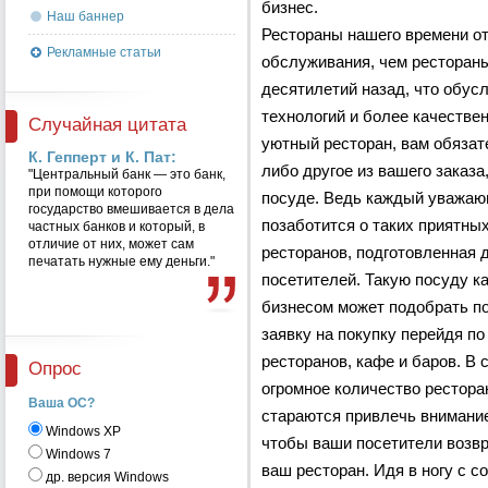
бизнес.
Наш баннер
Рестораны нашего времени о
Рекламные статьи
обслуживания, чем ресторан
десятилетий назад, что обу
технологий и более качествен
Случайная цитата
уютный ресторан, вам обязат
К. Гепперт и К. Пат:
либо другое из вашего заказ
"Центральный банк — это банк,
при помощи которого
посуде. Ведь каждый уважаю
государство вмешивается в дела
позаботится о таких приятны
частных банков и который, в
отличие от них, может сам
ресторанов, подготовленная 
печатать нужные ему деньги."
посетителей. Такую посуду к
бизнесом может подобрать по
заявку на покупку перейдя по
ресторанов, кафе и баров. В
Опрос
огромное количество рестора
Ваша ОС?
стараются привлечь внимание
Windows XP
чтобы ваши посетители возв
Windows 7
ваш ресторан. Идя в ногу с с
др. версия Windows