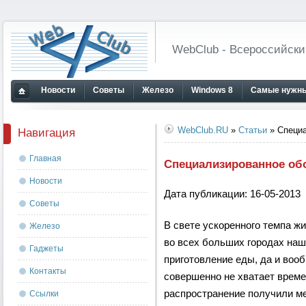
WebClub - Всероссийски
Новости
Советы
Железо
Windows 8
Самые нужны
Главная
страница
WebClub.RU
»
Статьи
» Специа
Навигация
Главная
Специализированное об
Новости
Дата публикации: 16-05-2013
Советы
В свете ускоренного темпа ж
Железо
во всех больших городах наш
Гаджеты
приготовление еды, да и воо
Контакты
совершенно не хватает времен
распространение получили м
Ссылки