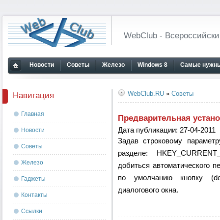
WebClub - Всероссийски
Новости
Советы
Железо
Windows 8
Самые нужны
Главная
страница
WebClub.RU
»
Советы
Навигация
Главная
Предварительная устано
Дата публикации: 27-04-2011
Новости
Задав строковому параметру
Советы
разделе: HKEY_CURRENT_
Железо
добиться автоматического п
по умолчанию кнопку (de
Гаджеты
диалогового окна.
Контакты
Ссылки