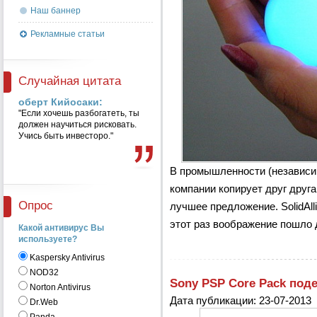
Наш баннер
Рекламные статьи
Случайная цитата
оберт Кийосаки:
"Если хочешь разбогатеть, ты
должен научиться рисковать.
Учись быть инвесторо."
В промышленности (независим
компании копирует друг друг
Опрос
лучшее предложение. SolidAll
этот раз воображение пошло 
Какой антивирус Вы
используете?
Kaspersky Antivirus
NOD32
Sony PSP Core Pack под
Norton Antivirus
Дата публикации: 23-07-2013
Dr.Web