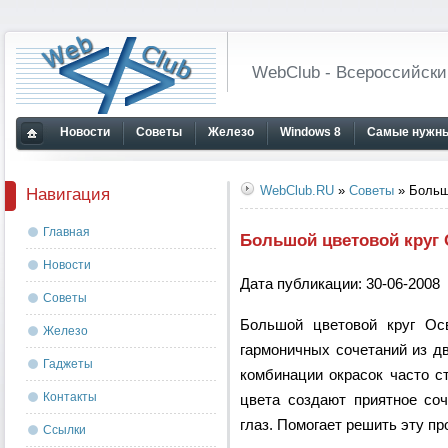
WebClub - Всероссийски
Новости
Советы
Железо
Windows 8
Самые нужны
Главная
страница
WebClub.RU
»
Советы
» Больш
Навигация
Главная
Большой цветовой круг
Новости
Дата публикации: 30-06-2008
Советы
Большой цветовой круг Ос
Железо
гармоничных сочетаний из дв
Гаджеты
комбинации окрасок часто с
Контакты
цвета создают приятное соч
глаз. Помогает решить эту пр
Ссылки