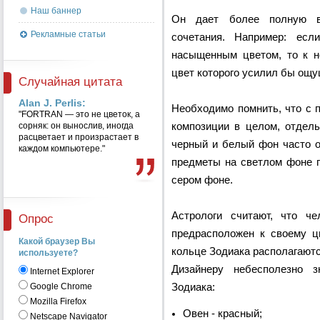
Наш баннер
Он дает более полную во
Рекламные статьи
сочетания. Например: ес
насыщенным цветом, то к н
цвет которого усилил бы ощу
Случайная цитата
Alan J. Perlis:
Необходимо помнить, что с 
"FORTRAN — это не цветок, а
сорняк: он вынослив, иногда
композиции в целом, отдель
расцветает и произрастает в
черный и белый фон часто о
каждом компьютере."
предметы на светлом фоне п
сером фоне.
Астрологи считают, что че
Опрос
предрасположен к своему цв
Какой браузер Вы
кольце Зодиака располагаются
используете?
Дизайнеру небесполезно з
Internet Explorer
Зодиака:
Google Chrome
Mozilla Firefox
Овен - красный;
Netscape Navigator