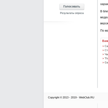
хара
В бли
модел
верси
По ма
Вам
Са
Ст
Ча
Th
Ga
Copyright © 2013 - 2019 - WebClub.RU