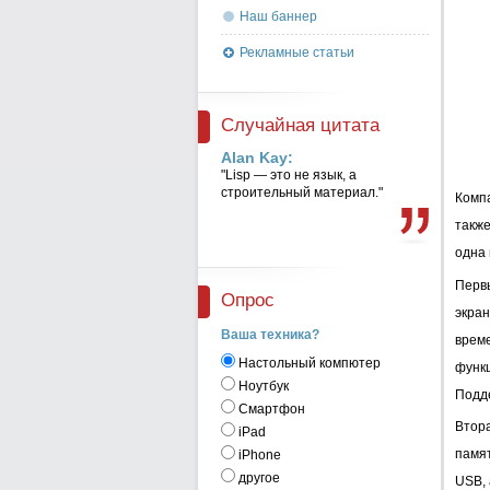
Наш баннер
Рекламные статьи
Случайная цитата
Alan Kay:
"Lisp — это не язык, а
строительный материал."
Компа
такж
одна 
Перв
Опрос
экран
Ваша техника?
врем
Настольный компютер
функц
Ноутбук
Подд
Смартфон
Втор
iPad
памя
iPhone
другое
USB, 