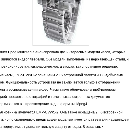
ния Epoq Multimedia анонсировала две интересные модели часов, которые
е являются видеоплеерами. Обе модели выполнены из нержавеющей стали, н
позиционируется, как классическое, а вторая, как спортивное решение.
ые часы, EMP-CVWD-2 оснащены 2 Гб встроенной памяти и 1.8-дюймовым
ом. Функциональность устройства не заключается только в отображении
ени и воспроизведении видео. Часы также оборудованы mp3-плеером,
ией просмотра фотографий и текстовых электронных документов.
ерживается воспроизведение видео формата Mpeg4.
ая новинка именуется EMP-CVWS-2. Она также оснащена 2 Гб встроенной
ти, но по сравнению с предыдущей моделью имеется разъем для наушников 
а корпус имеет дополнительную защиту от воды. В остальных