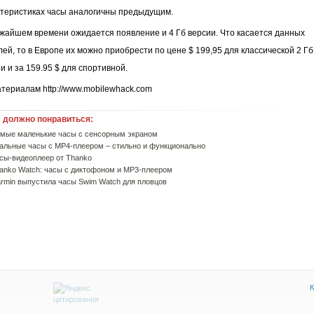
ктеристиках часы аналогичны предыдущим.
жайшем времени ожидается появление и 4 Гб версии. Что касается данных
ей, то в Европе их можно приобрести по цене $ 199,95 для классической 2 Гб
и и за 159.95 $ для спортивной.
териалам http://www.mobilewhack.com
 должно понравиться:
мые маленькие часы с сенсорным экраном
альные часы с MP4-плеером – стильно и функционально
сы-видеоплеер от Thanko
anko Watch: часы с диктофоном и MP3-плеером
rmin выпустила часы Swim Watch для пловцов
К