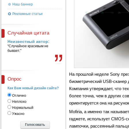
Наш баннер
Рекламные статьи
Случайная цитата
Неизвестный автор:
"Случайное красивым не
бывает."
На прошлой неделе Sony пре
Опрос
биометрический USB-сканер 
Как Вам новый дизайн сайта?
Компания утверждает, что те
более точна, чем в других с
Отлично
Неплохо
ориентируется она на рисунок
Нормальный
Mofiria, а именно так называ
Ужасно
гаджете, использует CMOS-се
лампочки, рассеянный пальц