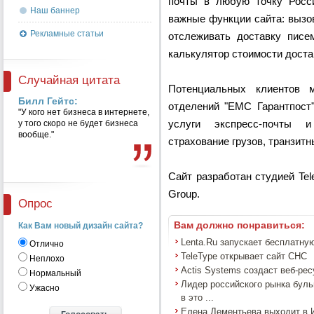
почты в любую точку Росс
Наш баннер
важные функции сайта: вызов 
Рекламные статьи
отслеживать доставку писем
калькулятор стоимости доста
Случайная цитата
Потенциальных клиентов 
Билл Гейтс:
отделений "ЕМС Гарантпост"
"У кого нет бизнеса в интернете,
у того скоро не будет бизнеса
услуги экспресс-почты и
вообще."
страхование грузов, транзитн
Сайт разработан студией Tel
Group.
Опрос
Вам должно понравиться:
Как Вам новый дизайн сайта?
Lenta.Ru запускает бесплатну
Отлично
TeleType открывает сайт СНС
Неплохо
Actis Systems создаст веб-ресу
Нормальный
Лидер российского рынка буль
Ужасно
в это ...
Елена Дементьева выходит в 