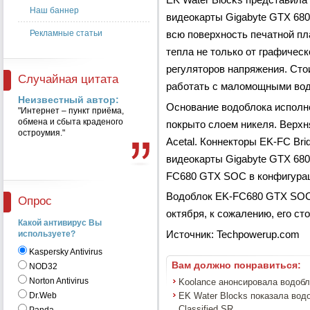
Наш баннер
видеокарты Gigabyte GTX 680
Рекламные статьи
всю поверхность печатной пл
тепла не только от графическ
регуляторов напряжения. Сто
Случайная цитата
работать с маломощными во
Неизвестный автор:
Основание водоблока исполне
"Интернет – пункт приёма,
обмена и сбыта краденого
покрыто слоем никеля. Верх
остроумия."
Acetal. Коннекторы EK-FC Bri
видеокарты Gigabyte GTX 680
FC680 GTX SOC в конфигурац
Водоблок EK-FC680 GTX SOC 
Опрос
октября, к сожалению, его ст
Какой антивирус Вы
используете?
Источник: Techpowerup.com
Kaspersky Antivirus
Вам должно понравиться:
NOD32
Norton Antivirus
Koolance анонсировала водоб
EK Water Blocks показала во
Dr.Web
Classified SR ...