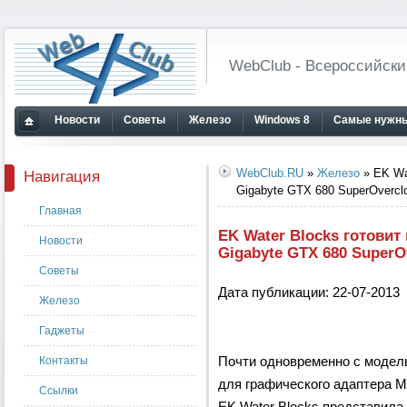
WebClub - Всероссийски
Новости
Советы
Железо
Windows 8
Самые нужны
Главная
страница
WebClub.RU
»
Железо
» EK Wa
Навигация
Gigabyte GTX 680 SuperOvercl
Главная
EK Water Blocks готови
Новости
Gigabyte GTX 680 SuperO
Советы
Дата публикации: 22-07-2013
Железо
Гаджеты
Почти одновременно с модел
Контакты
для графического адаптера MS
Ссылки
EK Water Blocks представил